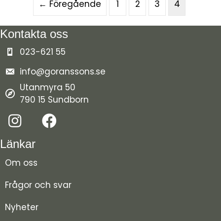
← Föregående
1
2
3
4
Kontakta oss
023-621 55
info@goranssons.se
Utanmyra 50
790 15 Sundborn
Länkar
Om oss
Frågor och svar
Nyheter