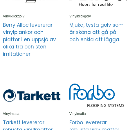
Vinylklickgolv
Vinylklickgolv
Berry Alloc levererar
Mjuka, tysta golv som
vinylplankor och
är sköna att gå på
plattor i en uppsjö av
och enkla att lägga.
olika trä och sten
imitationer.
Vinylmatta
Vinylmatta
Tarkett levererar
Forbo levererar
robusta vinylmattor
robusta vinylmattor