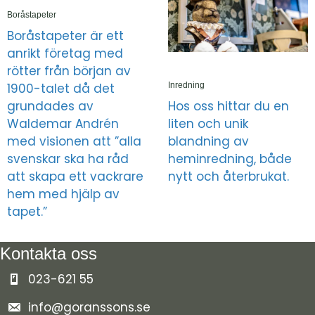
Boråstapeter
Boråstapeter är ett
anrikt företag med
rötter från början av
1900-talet då det
Inredning
grundades av
Hos oss hittar du en
Waldemar Andrén
liten och unik
med visionen att ”alla
blandning av
svenskar ska ha råd
heminredning, både
att skapa ett vackrare
nytt och återbrukat.
hem med hjälp av
tapet.”
Kontakta oss
023-621 55
info@goranssons.se