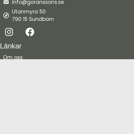
info@goranssons.se
Utanmyra 50
790 15 Sundborn
Länkar
Om oss
Frågor och svar
Nyheter
Kontakt
Om oss
Göranssons Färg i Sundborn, en del av Colorama,
erbjuder färg, tapeter, golv, byggnadsvård,
hobbyartiklar, inredning och konstmaterial. Sedan